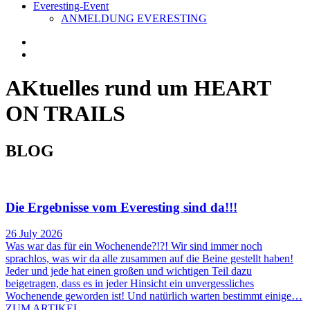
Everesting-Event
ANMELDUNG EVERESTING
AKtuelles rund um HEART
ON TRAILS
BLOG
Die Ergebnisse vom Everesting sind da!!!
26 July 2026
Was war das für ein Wochenende?!?! Wir sind immer noch
sprachlos, was wir da alle zusammen auf die Beine gestellt haben!
Jeder und jede hat einen großen und wichtigen Teil dazu
beigetragen, dass es in jeder Hinsicht ein unvergessliches
Wochenende geworden ist! Und natürlich warten bestimmt einige…
ZUM ARTIKEL