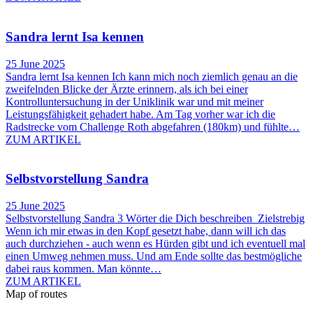
Sandra lernt Isa kennen
25 June 2025
Sandra lernt Isa kennen Ich kann mich noch ziemlich genau an die
zweifelnden Blicke der Ärzte erinnern, als ich bei einer
Kontrolluntersuchung in der Uniklinik war und mit meiner
Leistungsfähigkeit gehadert habe. Am Tag vorher war ich die
Radstrecke vom Challenge Roth abgefahren (180km) und fühlte…
ZUM ARTIKEL
Selbstvorstellung Sandra
25 June 2025
Selbstvorstellung Sandra 3 Wörter die Dich beschreiben Zielstrebig
Wenn ich mir etwas in den Kopf gesetzt habe, dann will ich das
auch durchziehen - auch wenn es Hürden gibt und ich eventuell mal
einen Umweg nehmen muss. Und am Ende sollte das bestmögliche
dabei raus kommen. Man könnte…
ZUM ARTIKEL
Map of routes