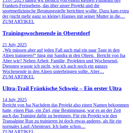
15.07.2025 hatten wir Besuch von einem kleinen Filmteam des
Franken-Fernsehens, das über unser Projekt und die
sportmedizinische Beratungsstelle berichten wollte. Dazu kam extra
der (nicht mehr ganz so kleine) Hannes mit seiner Mutter in die…
ZUM ARTIKEL
Trainingswochenende in Oberstdorf
21 July 2025
„Wir müssen aber auf jeden Fall auch mal ein paar Tage in den
Alpen trainieren!“ hing mir Sandra in den Ohren. Bericht von Isa
Aber wie? Neben Arbeit, Familie, Projekten und Wochenend-
Diensten wusste ich nicht, wie ich auch noch ein ganzes
Wochenende in den Alpen unterbringen sollte. Aber…
ZUM ARTIKEL
Ultra-Trail Fränkische Schweiz – Ein erster Ultra
14 July 2025
Bericht von Isa Nachdem das Projekt also einen Namen bekommen
hatte, einen Plan, ein Ziel, eine Bestimmung, war es an der Zeit
auch das Training dafür zu beginnen. Für ein Projekt wie den
Transalpine Run zu trainieren ist doch etwas anderes, als für ein
normales Lauf-Abenteuer. Ich hatte schon…
ZUM ARTIKEL