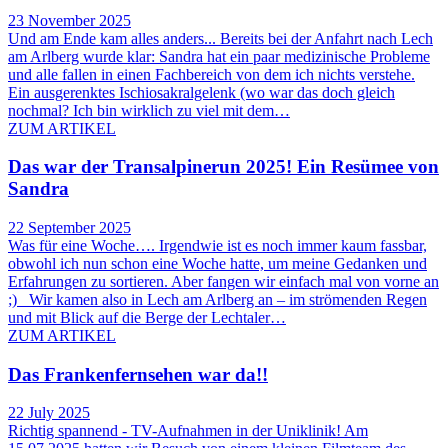
23 November 2025
Und am Ende kam alles anders... Bereits bei der Anfahrt nach Lech
am Arlberg wurde klar: Sandra hat ein paar medizinische Probleme
und alle fallen in einen Fachbereich von dem ich nichts verstehe.
Ein ausgerenktes Ischiosakralgelenk (wo war das doch gleich
nochmal? Ich bin wirklich zu viel mit dem…
ZUM ARTIKEL
Das war der Transalpinerun 2025! Ein Resümee von
Sandra
22 September 2025
Was für eine Woche…. Irgendwie ist es noch immer kaum fassbar,
obwohl ich nun schon eine Woche hatte, um meine Gedanken und
Erfahrungen zu sortieren. Aber fangen wir einfach mal von vorne an
;) Wir kamen also in Lech am Arlberg an – im strömenden Regen
und mit Blick auf die Berge der Lechtaler…
ZUM ARTIKEL
Das Frankenfernsehen war da!!
22 July 2025
Richtig spannend - TV-Aufnahmen in der Uniklinik! Am